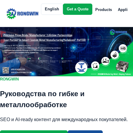
English
Get a Quote
Products
Applica
RONGWIN
Руководства по гибке и
металлообработке
SEO и AI-ready контент для международных покупателей.