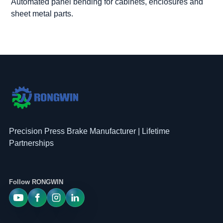
Automated panel bending for cabinets, enclosures and
sheet metal parts.
Precision Press Brake Manufacturer | Lifetime
Partnerships
Follow RONGWIN