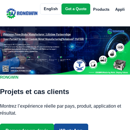
English
Get a Quote
Products
Applica
RONGWIN
Projets et cas clients
Montrez l’expérience réelle par pays, produit, application et
résultat.